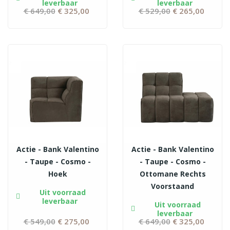
leverbaar
leverbaar
€ 649,00
Normale
€ 325,00
Prijs
€ 529,00
Normale
€ 265,00
Prijs
prijs
prijs
Actie - Bank Valentino
Actie - Bank Valentino
- Taupe - Cosmo -
- Taupe - Cosmo -
Hoek
Ottomane Rechts
Voorstaand
Uit voorraad
leverbaar
Uit voorraad
leverbaar
€ 549,00
Normale
€ 275,00
Prijs
€ 649,00
Normale
€ 325,00
Prijs