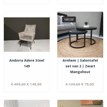
prijs
prijs
NIEUW
Andorra Adore Steel
Arnhem | Salontafel
149
set van 2 | Zwart
Mangohout
€ 495,00
Normale
€ 149,00
Prijs
€ 139,00
Normale
€ 79,00
Prijs
prijs
prijs