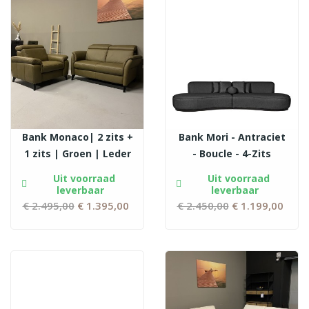
Bank Monaco| 2 zits +
Bank Mori - Antraciet
1 zits | Groen | Leder
- Boucle - 4-Zits
Uit voorraad
Uit voorraad
leverbaar
leverbaar
€ 2.495,00
Normale
€ 1.395,00
Prijs
€ 2.450,00
Normale
€ 1.199,00
Prij
prijs
prijs