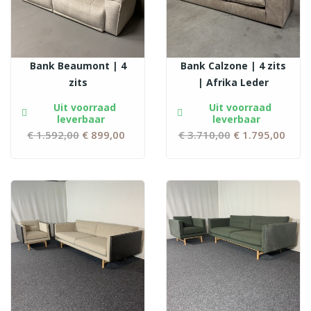
Bank Beaumont | 4
Bank Calzone | 4 zits
zits
| Afrika Leder
Uit voorraad
Uit voorraad
leverbaar
leverbaar
€ 1.592,00
Normale
€ 899,00
Prijs
€ 3.710,00
Normale
€ 1.795,00
Prij
prijs
prijs