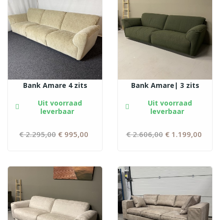
Bank Amare 4 zits
Bank Amare| 3 zits
Uit voorraad
Uit voorraad
leverbaar
leverbaar
€ 2.295,00
Normale
€ 995,00
Prijs
€ 2.606,00
Normale
€ 1.199,00
Prij
prijs
prijs