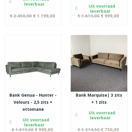
leverbaar
Uit voorraad
leverbaar
€ 2.450,00
Normale
€ 1.199,00
Prijs
€ 1.619,00
Normale
€ 999,00
Prijs
prijs
prijs
Bank Genua - Hunter -
Bank Marquise| 3 zits
Velours - 2,5 zits +
+ 1 zits
ottomane
Uit voorraad
leverbaar
Uit voorraad
leverbaar
€ 1.619,00
Normale
€ 999,00
Prijs
€ 1.374,50
Normale
€ 750,00
Prijs