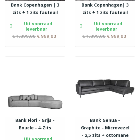
Bank Copenhagen | 3
Bank Copenhagen| 3
zits + 1 zits fauteuil
zits + 1 zits fauteuil
Uit voorraad
Uit voorraad
leverbaar
leverbaar
€ 1.899,00
Normale
€ 999,00
Prijs
€ 1.899,00
Normale
€ 999,00
Prijs
prijs
prijs
Bank Flori - Grijs -
Bank Genua -
Boucle - 4-Zits
Graphite - Microvezel
- 2,5 zits + ottomane
Uit voorraad