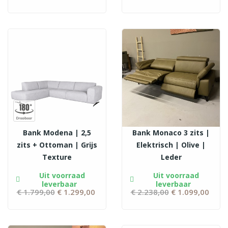
prijs
prijs
Bank Modena | 2,5
Bank Monaco 3 zits |
zits + Ottoman | Grijs
Elektrisch | Olive |
Texture
Leder
Uit voorraad
Uit voorraad
leverbaar
leverbaar
€ 1.799,00
Normale
€ 1.299,00
Prijs
€ 2.238,00
Normale
€ 1.099,00
Prij
prijs
prijs