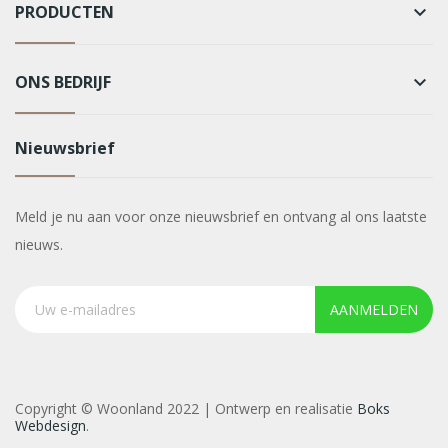
PRODUCTEN
keyboard_arrow_down
ONS BEDRIJF
keyboard_arrow_down
Nieuwsbrief
Meld je nu aan voor onze nieuwsbrief en ontvang al ons laatste
nieuws.
AANMELDEN
Copyright © Woonland 2022 | Ontwerp en realisatie
Boks
Webdesign
.