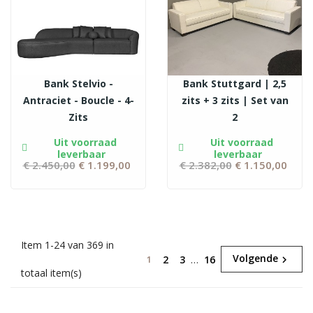
Bank Stelvio -
Bank Stuttgard | 2,5
Antraciet - Boucle - 4-
zits + 3 zits | Set van
Zits
2
Uit voorraad
Uit voorraad
leverbaar
leverbaar
€ 2.450,00
Normale
€ 1.199,00
Prijs
€ 2.382,00
Normale
€ 1.150,00
Prij
prijs
prijs
Item 1-24 van 369 in
Volgende
2
3
…
16
1

totaal item(s)