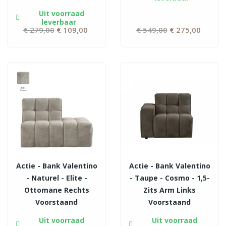
Uit voorraad
leverbaar
€ 279,00
Normale
€ 109,00
Prijs
€ 549,00
Normale
€ 275,00
Prijs
prijs
prijs
Actie - Bank Valentino
Actie - Bank Valentino
- Naturel - Elite -
- Taupe - Cosmo - 1,5-
Ottomane Rechts
Zits Arm Links
Voorstaand
Voorstaand
Uit voorraad
Uit voorraad