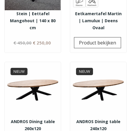
Stein | Eettafel
Eetkamertafel Martin
Mangohout | 140 x 80
| Lamulux | Deens
cm
Ovaal
Prij
Product bekijken
€ 450,00
Normale
€ 250,00
Prijs
prijs
NIEUW
NIEUW
ANDROS Dining table
ANDROS Dining table
260x120
240x120