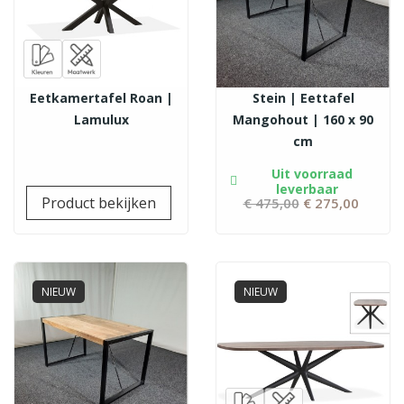
Eetkamertafel Roan |
Stein | Eettafel
Lamulux
Mangohout | 160 x 90
cm
Uit voorraad
leverbaar
Prijs
Product bekijken
€ 475,00
Normale
€ 275,00
Prijs
prijs
NIEUW
NIEUW