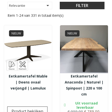

FILTER
Relevantie
Item 1-24 van 331 in totaal item(s)
NIEUW
NIEUW
Eetkamertafel Mable
Eetkamertafel
| Deens ovaal
Anaconda | Naturel |
verjongd | Lamulux
Spinpoot | 220 x 100
cm
Uit voorraad
leverbaar
Prijs
Product bekijken
€ 999,00
Normale
€ 789,00
Prijs