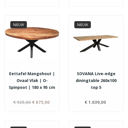
NIEUW
NIEUW
Eettafel Mangohout |
SOVANA Live-edge
Ovaal Vlak | O-
diningtable 260x100
Spinpoot | 180 x 95 cm
top 5
€ 925,00
Normale
€ 675,00
Prijs
€ 1.039,00
Prijs
prijs