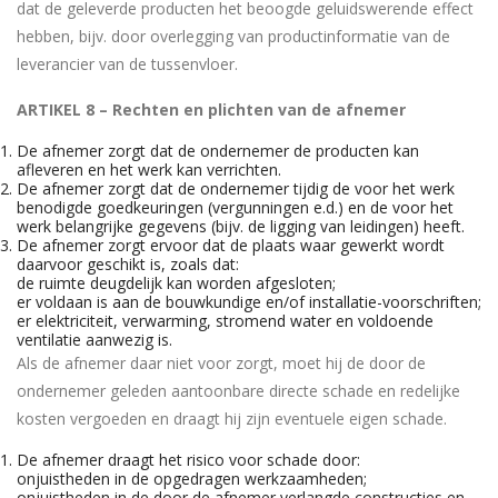
dat de geleverde producten het beoogde geluidswerende effect
hebben, bijv. door overlegging van productinformatie van de
leverancier van de tussenvloer.
ARTIKEL 8 – Rechten en plichten van de afnemer
De afnemer zorgt dat de ondernemer de producten kan
afleveren en het werk kan verrichten.
De afnemer zorgt dat de ondernemer tijdig de voor het werk
benodigde goedkeuringen (vergunningen e.d.) en de voor het
werk belangrijke gegevens (bijv. de ligging van leidingen) heeft.
De afnemer zorgt ervoor dat de plaats waar gewerkt wordt
daarvoor geschikt is, zoals dat:
de ruimte deugdelijk kan worden afgesloten;
er voldaan is aan de bouwkundige en/of installatie-voorschriften;
er elektriciteit, verwarming, stromend water en voldoende
ventilatie aanwezig is.
Als de afnemer daar niet voor zorgt, moet hij de door de
ondernemer geleden aantoonbare directe schade en redelijke
kosten vergoeden en draagt hij zijn eventuele eigen schade.
De afnemer draagt het risico voor schade door:
onjuistheden in de opgedragen werkzaamheden;
onjuistheden in de door de afnemer verlangde constructies en