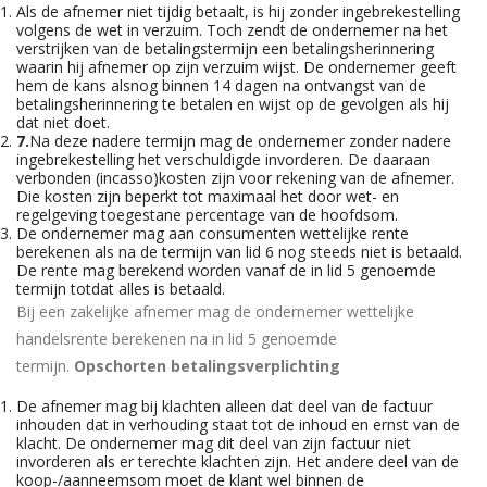
Als de afnemer niet tijdig betaalt, is hij zonder ingebrekestelling
volgens de wet in verzuim. Toch zendt de ondernemer na het
verstrijken van de betalingstermijn een betalingsherinnering
waarin hij afnemer op zijn verzuim wijst. De ondernemer geeft
hem de kans alsnog binnen 14 dagen na ontvangst van de
betalingsherinnering te betalen en wijst op de gevolgen als hij
dat niet doet.
7.
Na deze nadere termijn mag de ondernemer zonder nadere
ingebrekestelling het verschuldigde invorderen. De daaraan
verbonden (incasso)kosten zijn voor rekening van de afnemer.
Die kosten zijn beperkt tot maximaal het door wet- en
regelgeving toegestane percentage van de hoofdsom.
De ondernemer mag aan consumenten wettelijke rente
berekenen als na de termijn van lid 6 nog steeds niet is betaald.
De rente mag berekend worden vanaf de in lid 5 genoemde
termijn totdat alles is betaald.
Bij een zakelijke afnemer mag de ondernemer wettelijke
handelsrente berekenen na in lid 5 genoemde
termijn.
Opschorten betalingsverplichting
De afnemer mag bij klachten alleen dat deel van de factuur
inhouden dat in verhouding staat tot de inhoud en ernst van de
klacht. De ondernemer mag dit deel van zijn factuur niet
invorderen als er terechte klachten zijn. Het andere deel van de
koop-/aanneemsom moet de klant wel binnen de