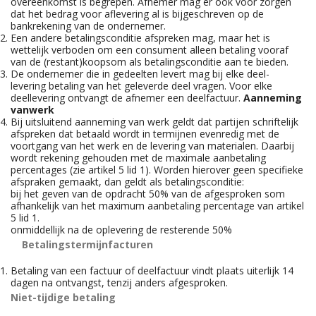
overeenkomst is begrepen. Afnemer mag er ook voor zorgen
dat het bedrag voor aflevering al is bijgeschreven op de
bankrekening van de ondernemer.
Een andere betalingsconditie afspreken mag, maar het is
wettelijk verboden om een consument alleen betaling vooraf
van de (restant)koopsom als betalingsconditie aan te bieden.
De ondernemer die in gedeelten levert mag bij elke deel-
levering betaling van het geleverde deel vragen. Voor elke
deellevering ontvangt de afnemer een deelfactuur.
Aanneming
van
werk
Bij uitsluitend aanneming van werk geldt dat partijen schriftelijk
afspreken dat betaald wordt in termijnen evenredig met de
voortgang van het werk en de levering van materialen. Daarbij
wordt rekening gehouden met de maximale aanbetaling
percentages (zie artikel 5 lid 1). Worden hierover geen specifieke
afspraken gemaakt, dan geldt als betalingsconditie:
bij het geven van de opdracht 50% van de afgesproken som
afhankelijk van het maximum aanbetaling percentage van artikel
5 lid 1.
onmiddellijk na de oplevering de resterende 50%
Betalingstermijn
facturen
Betaling van een factuur of deelfactuur vindt plaats uiterlijk 14
dagen na ontvangst, tenzij anders afgesproken.
Niet-tijdige betaling