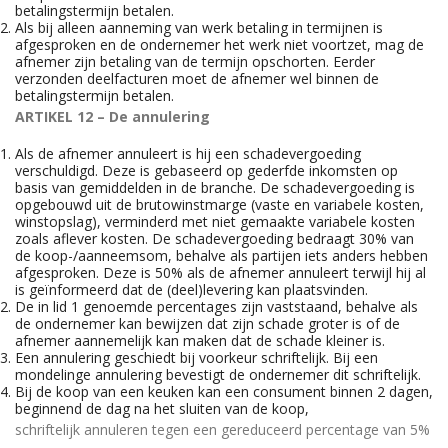
betalingstermijn betalen.
Als bij alleen aanneming van werk betaling in termijnen is
afgesproken en de ondernemer het werk niet voortzet, mag de
afnemer zijn betaling van de termijn opschorten. Eerder
verzonden deelfacturen moet de afnemer wel binnen de
betalingstermijn betalen.
ARTIKEL 12 – De annulering
Als de afnemer annuleert is hij een schadevergoeding
verschuldigd. Deze is gebaseerd op gederfde inkomsten op
basis van gemiddelden in de branche. De schadevergoeding is
opgebouwd uit de brutowinstmarge (vaste en variabele kosten,
winstopslag), verminderd met niet gemaakte variabele kosten
zoals aflever kosten. De schadevergoeding bedraagt 30% van
de koop-/aanneemsom, behalve als partijen iets anders hebben
afgesproken. Deze is 50% als de afnemer annuleert terwijl hij al
is geïnformeerd dat de (deel)levering kan plaatsvinden.
De in lid 1 genoemde percentages zijn vaststaand, behalve als
de ondernemer kan bewijzen dat zijn schade groter is of de
afnemer aannemelijk kan maken dat de schade kleiner is.
Een annulering geschiedt bij voorkeur schriftelijk. Bij een
mondelinge annulering bevestigt de ondernemer dit schriftelijk.
Bij de koop van een keuken kan een consument binnen 2 dagen,
beginnend de dag na het sluiten van de koop,
schriftelijk annuleren tegen een gereduceerd percentage van 5%