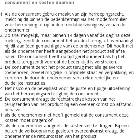
consument en kosten daarvan
Als de consument gebruik maakt van zijn herroepingsrecht,
meldt hij dit binnen de bedenktermijn via het modelformulier
voor herroeping of op andere ondubbelzinnige wijze aan de
ondernemer.
Zo snel mogelijk, maar binnen 14 dagen vanaf de dag na deze
melding, zendt de consument het product terug, of overhandigt
hij dit aan (een gemachtigde van) de ondernemer. Dit hoeft niet
als de ondernemer heeft aangeboden het product zelf af te
halen. De consument heeft op tijd geretourneerd als hij het
product terugzendt voordat de bedenktijd is verstreken.
De consument zendt het product terug met alle geleverde
toebehoren, zoveel mogelijk in originele staat en verpakking, en
conform de door de ondernemer verstrekte redelijke en
duidelijke instructies.
Het risico en de bewijslast voor de juiste en tijdige uitoefening
van het herroepingsrecht ligt bij de consument.
De consument draagt de rechtstreekse kosten van het
terugzenden van het product bij een overeenkomst op afstand,
behalve:
als de ondernemer niet heeft gemeld dat de consument deze
kosten moet dragen; of
als de ondernemer aangeeft de kosten zelf te dragen. Bij een
buiten de verkoopruimte gesloten overeenkomst draagt de
ondernemer de retourkosten van het product.