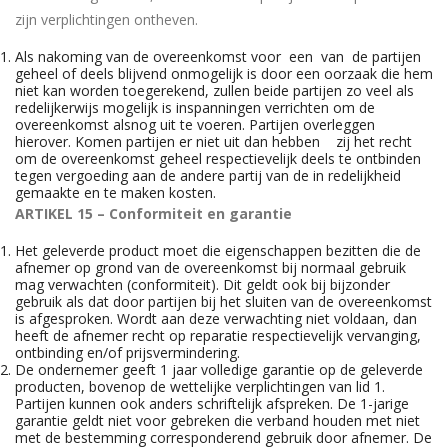
zijn verplichtingen ontheven.
Als nakoming van de overeenkomst voor een van de partijen
geheel of deels blijvend onmogelijk is door een oorzaak die hem
niet kan worden toegerekend, zullen beide partijen zo veel als
redelijkerwijs mogelijk is inspanningen verrichten om de
overeenkomst alsnog uit te voeren. Partijen overleggen
hierover. Komen partijen er niet uit dan hebben zij het recht
om de overeenkomst geheel respectievelijk deels te ontbinden
tegen vergoeding aan de andere partij van de in redelijkheid
gemaakte en te maken kosten.
ARTIKEL 15 – Conformiteit en garantie
Het geleverde product moet die eigenschappen bezitten die de
afnemer op grond van de overeenkomst bij normaal gebruik
mag verwachten (conformiteit). Dit geldt ook bij bijzonder
gebruik als dat door partijen bij het sluiten van de overeenkomst
is afgesproken. Wordt aan deze verwachting niet voldaan, dan
heeft de afnemer recht op reparatie respectievelijk vervanging,
ontbinding en/of prijsvermindering.
De ondernemer geeft 1 jaar volledige garantie op de geleverde
producten, bovenop de wettelijke verplichtingen van lid 1.
Partijen kunnen ook anders schriftelijk afspreken. De 1-jarige
garantie geldt niet voor gebreken die verband houden met niet
met de bestemming corresponderend gebruik door afnemer. De