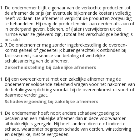
De ondernemer blijft eigenaar van de verkochte producten tot
de afnemer de prijs (en eventuele bijkomende kosten) volledig
heeft voldaan. De afnemer is verplicht de producten zorgvuldig
te behandelen. Hij mag de producten niet aan derden afstaan of
in onderpand geven, belenen, of (laten) verwijderen uit de
ruimte waar ze geleverd zijn, totdat het verschuldigde bedrag is
betaald.
7.
De ondernemer mag zonder ingebrekestelling de overeen-
komst geheel of gedeeltelijk buitengerechtelijk ontbinden bij
faillissement, surseance van betaling of wettelijke
schuldsanering van de afnemer.
Zekerheidstelling bij zakelijke afnemers
Bij een overeenkomst met een zakelijke afnemer mag de
ondernemer voldoende zekerheid vragen voor het nakomen van
de betalingsverplichting voordat hij de overeenkomst uitvoert of
daarmee verder gaat.
Schadevergoeding bij zakelijke afnemers
De ondernemer hoeft nooit andere schadevergoeding te
betalen aan een zakelijke afnemer dan in deze voorwaarden
uitdrukkelijk is geregeld. Hij hoeft andere directe of indirecte
schade, waaronder begrepen schade van derden, winstderving
en dergelijke, niet te vergoeden.