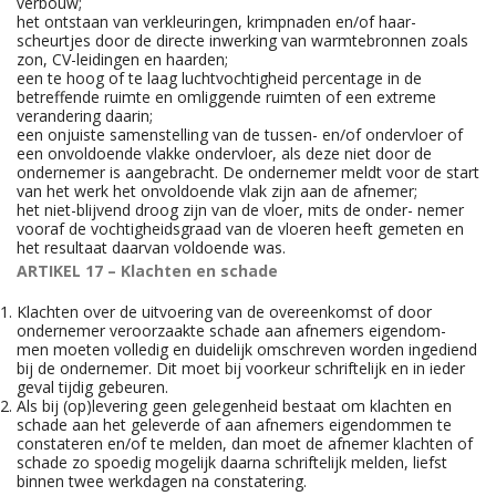
verbouw;
het ontstaan van verkleuringen, krimpnaden en/of haar-
scheurtjes door de directe inwerking van warmtebronnen zoals
zon, CV-leidingen en haarden;
een te hoog of te laag luchtvochtigheid percentage in de
betreffende ruimte en omliggende ruimten of een extreme
verandering daarin;
een onjuiste samenstelling van de tussen- en/of ondervloer of
een onvoldoende vlakke ondervloer, als deze niet door de
ondernemer is aangebracht. De ondernemer meldt voor de start
van het werk het onvoldoende vlak zijn aan de afnemer;
het niet-blijvend droog zijn van de vloer, mits de onder- nemer
vooraf de vochtigheidsgraad van de vloeren heeft gemeten en
het resultaat daarvan voldoende was.
ARTIKEL 17 – Klachten en schade
Klachten over de uitvoering van de overeenkomst of door
ondernemer veroorzaakte schade aan afnemers eigendom-
men moeten volledig en duidelijk omschreven worden ingediend
bij de ondernemer. Dit moet bij voorkeur schriftelijk en in ieder
geval tijdig gebeuren.
Als bij (op)levering geen gelegenheid bestaat om klachten en
schade aan het geleverde of aan afnemers eigendommen te
constateren en/of te melden, dan moet de afnemer klachten of
schade zo spoedig mogelijk daarna schriftelijk melden, liefst
binnen twee werkdagen na constatering.