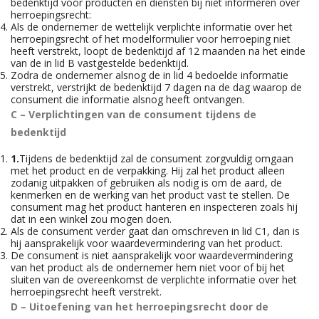
bedenktijd voor producten en diensten bij niet informeren over
herroepingsrecht:
Als de ondernemer de wettelijk verplichte informatie over het
herroepingsrecht of het modelformulier voor herroeping niet
heeft verstrekt, loopt de bedenktijd af 12 maanden na het einde
van de in lid B vastgestelde bedenktijd.
Zodra de ondernemer alsnog de in lid 4 bedoelde informatie
verstrekt, verstrijkt de bedenktijd 7 dagen na de dag waarop de
consument die informatie alsnog heeft ontvangen.
C – Verplichtingen van de consument tijdens de
bedenktijd
1.
Tijdens de bedenktijd zal de consument zorgvuldig omgaan
met het product en de verpakking. Hij zal het product alleen
zodanig uitpakken of gebruiken als nodig is om de aard, de
kenmerken en de werking van het product vast te stellen. De
consument mag het product hanteren en inspecteren zoals hij
dat in een winkel zou mogen doen.
Als de consument verder gaat dan omschreven in lid C1, dan is
hij aansprakelijk voor waardevermindering van het product.
De consument is niet aansprakelijk voor waardevermindering
van het product als de ondernemer hem niet voor of bij het
sluiten van de overeenkomst de verplichte informatie over het
herroepingsrecht heeft verstrekt.
D – Uitoefening van het herroepingsrecht door de