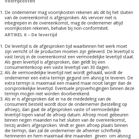
Voorrijkosten
De ondernemer mag voorrijkosten rekenen als dit bij het sluiten
van de overeenkomst is afgesproken. Als vervoer niet is
inbegrepen in de overeenkomst, mag de ondernemer altijd
voorrijkosten rekenen, behalve bij non-conformiteit.
ARTIKEL 6 – De levertijd
De levertijd is de afgesproken tijd waarbinnen het werk moet
zijn verricht of de producten moeten zijn geleverd. De levertijd is
vast tenzij in de overeenkomst een vermoedelijke levertijd staat.
Als geen levertijd is afgesproken, dan geldt bij een
consumentenkoop een vaste levertijd van 30 dagen.
Als de vermoedelijke levertijd niet wordt gehaald, wordt de
ondernemer een extra termijn gegund om alsnog te leveren. De
extra termijn is maximaal een maand maar nooit langer dan de
oorspronkelijke levertijd. Eventuele prijsverhogingen binnen deze
termijn mogen niet worden doorberekend.
Als er is afgesproken dat er na de mededeling van de
consument besteld wordt door de ondernemer (bestelling op
afroep), dan gaat de afgesproken vaste of vermoedelijke
levertijd lopen vanaf de afroep datum. Afroep moet gebeuren
binnen negen maanden na het sluiten van de overeenkomst,
tenzij anders afgesproken. Vindt er geen afroep plaats binnen
die termijn, dan zal de ondernemer de afnemer schriftelijk
herinneren en hem maximaal drie maanden geven om alsnog