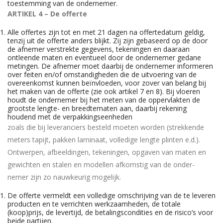
toestemming van de ondernemer.
ARTIKEL 4 – De offerte
Alle offertes zijn tot en met 21 dagen na offertedatum geldig,
tenzij uit de offerte anders blijkt. Zij zijn gebaseerd op de door
de afnemer verstrekte gegevens, tekeningen en daaraan
ontleende maten en eventueel door de ondernemer gedane
metingen. De afnemer moet daarbij de ondernemer informeren
over feiten en/of omstandigheden die de uitvoering van de
overeenkomst kunnen beïnvloeden, voor zover van belang bij
het maken van de offerte (zie ook artikel 7 en 8). Bij vloeren
houdt de ondernemer bij het meten van de oppervlakten de
grootste lengte- en breedtematen aan, daarbij rekening
houdend met de verpakkingseenheden
zoals die bij leveranciers besteld moeten worden (strekkende
meters tapijt, pakken laminaat, volledige lengte plinten e.d.).
Ontwerpen, afbeeldingen, tekeningen, opgaven van maten en
gewichten en stalen en modellen afkomstig van de onder-
nemer zijn zo nauwkeurig mogelijk.
De offerte vermeldt een volledige omschrijving van de te leveren
producten en te verrichten werkzaamheden, de totale
(koop)prijs, de levertijd, de betalingscondities en de risico’s voor
beide partijen.