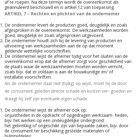
af te roepen. Na deze termijn wordt de overeenkomst als
geannuleerd beschouwd en is artikel 12 van toepassing.
ARTIKEL 7 – Rechten en plichten van de ondernemer
De ondernemer levert de producten goed, deugdelijk en zoals
afgesproken in de overeenkomst. De werkzaamheden worden
goed, deugdelijk en zoals afgesproken uitgevoerd.
De ondernemer houdt zich bij de levering van producten en
uitvoering van werkzaamheden aan de op dat moment
geldende wettelijke voorschriften.
De ondernemer wijst de afnemer tijdig voor het sluiten van de
overeenkomst erop dat de afnemer zorgt voor geschiktheid van
de plaats waar de werkzaamheden moeten worden verricht,
zoals bijv. dat er voldaan is aan de bouwkundige en/ of
installatie voorschriften.
Als de ondernemer daar niet (tijdig) op wijst, moet hij de door
de consument geleden directe schade en kosten ver- goeden en
draagt hij zelf zijn eventuele eigen schade.
De ondernemer wijst de afnemer ook op:
onjuistheden in de opdracht of opgedragen werkzaam- heden,
bijv. het werken op een ondeugdelijke ondergrond;
het gebrekkig of ongeschikt zijn van bepaalde zaken, bijv. door
de consument ter beschikking gestelde materialen of
hulpmiddelen;