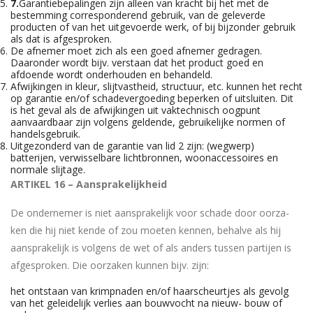
7.
Garantiebepalingen zijn alleen van kracht bij het met de
bestemming corresponderend gebruik, van de geleverde
producten of van het uitgevoerde werk, of bij bijzonder gebruik
als dat is afgesproken.
De afnemer moet zich als een goed afnemer gedragen.
Daaronder wordt bijv. verstaan dat het product goed en
afdoende wordt onderhouden en behandeld.
Afwijkingen in kleur, slijtvastheid, structuur, etc. kunnen het recht
op garantie en/of schadevergoeding beperken of uitsluiten. Dit
is het geval als de afwijkingen uit vaktechnisch oogpunt
aanvaardbaar zijn volgens geldende, gebruikelijke normen of
handelsgebruik.
Uitgezonderd van de garantie van lid 2 zijn: (wegwerp)
batterijen, verwisselbare lichtbronnen, woonaccessoires en
normale slijtage.
ARTIKEL 16 – Aansprakelijkheid
De ondernemer is niet aansprakelijk voor schade door oorza-
ken die hij niet kende of zou moeten kennen, behalve als hij
aansprakelijk is volgens de wet of als anders tussen partijen is
afgesproken. Die oorzaken kunnen bijv. zijn:
het ontstaan van krimpnaden en/of haarscheurtjes als gevolg
van het geleidelijk verlies aan bouwvocht na nieuw- bouw of