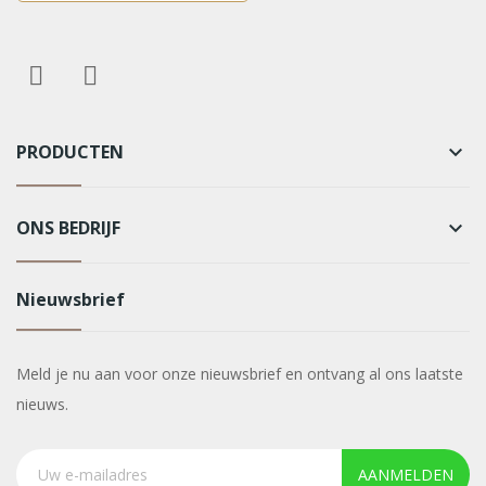
PRODUCTEN
keyboard_arrow_down
ONS BEDRIJF
keyboard_arrow_down
Nieuwsbrief
Meld je nu aan voor onze nieuwsbrief en ontvang al ons laatste
nieuws.
AANMELDEN