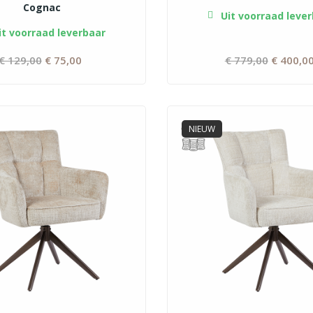
Cognac
Uit voorraad lever
t voorraad leverbaar
€ 129,00
Normale
€ 75,00
Prijs
€ 779,00
Normale
€ 400,0
prijs
prijs
NIEUW