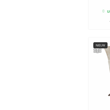
Ui
NIEUW