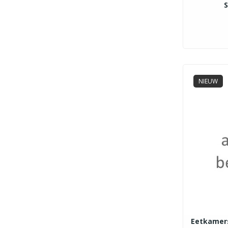
S
NIEUW
Eetkamers