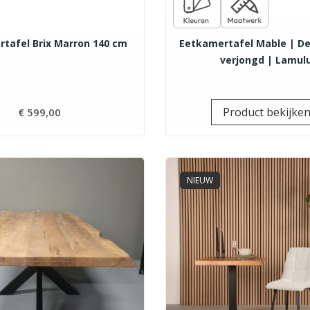
tafel Brix Marron 140 cm
Eetkamertafel Mable | De
verjongd | Lamul
Product bekijke
€ 599,00
Prijs
NIEUW