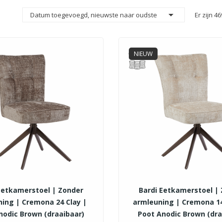

Datum toegevoegd, nieuwste naar oudste
Er zijn 4
NIEUW
Eetkamerstoel | Zonder
Bardi Eetkamerstoel |
ing | Cremona 24 Clay |
armleuning | Cremona 14
nodic Brown (draaibaar)
Poot Anodic Brown (dra