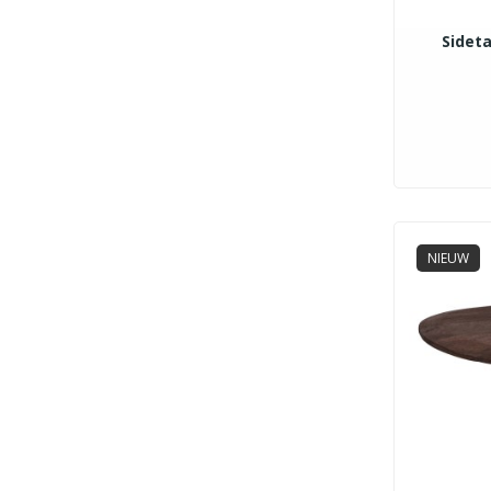
Sidet
NIEUW