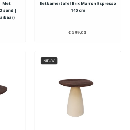
| Met
Eetkamertafel Brix Marron Espresso
2 sand |
140 cm
aibaar)
js
€ 599,00
Prijs
NIEUW