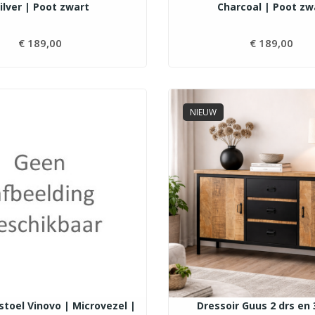
ilver | Poot zwart
Charcoal | Poot zw
€ 189,00
Prijs
€ 189,00
Pri
NIEUW
toel Vinovo | Microvezel |
Dressoir Guus 2 drs en 