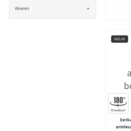
Vloeren

NIEUW
Eetk
armleu