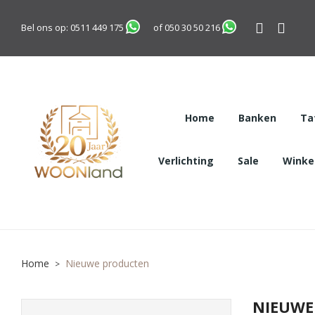
Bel ons op:
0511 449 175
of
050 30 50 216
Home
Banken
Ta
Verlichting
Sale
Winkel
Home
Nieuwe producten
NIEUWE