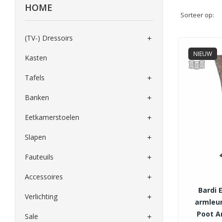
HOME
Sorteer op:
(TV-) Dressoirs

NIEUW
Kasten
Tafels

Banken

Eetkamerstoelen

Slapen

Fauteuils

Accessoires

Bardi 
Verlichting

armleun
Poot A
Sale
