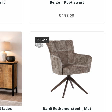
art
Beige | Poot zwart
js
€ 189,00
Prijs
NIEUW
3 lades
Bardi Eetkamerstoel | Met