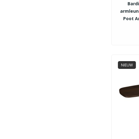
Bard
armleun
Poot A
NIEUW