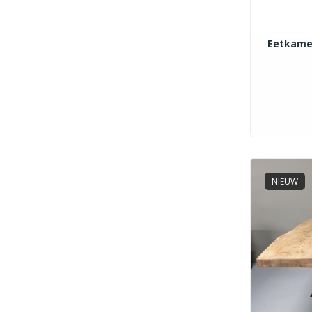
Eetkamer
NIEUW