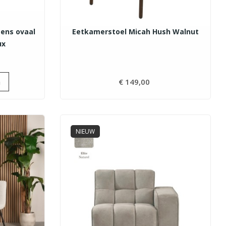
ens ovaal
Eetkamerstoel Micah Hush Walnut
ux
Prijs
n
€ 149,00
Prijs
NIEUW