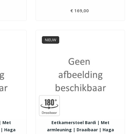
js
€ 169,00
Prijs
NIEUW
| Met
Eetkamerstoel Bardi | Met
 | Haga
armleuning | Draaibaar | Haga