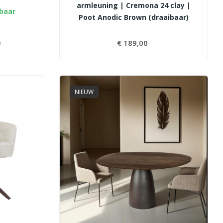
armleuning | Cremona 24 clay |
baar
Poot Anodic Brown (draaibaar)
0
Prijs
€ 189,00
Prijs
NIEUW