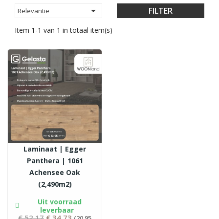

FILTER
Relevantie
Item 1-1 van 1 in totaal item(s)
Laminaat | Egger
Panthera | 1061
Achensee Oak
(2,490m2)
Uit voorraad
leverbaar
€ 52,17
Normale
€ 34,73
(20,95