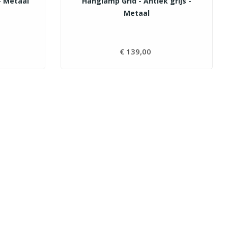
- Metaal
Hanglamp Grid - Antiek grijs -
Metaal
js
€ 139,00
Prijs