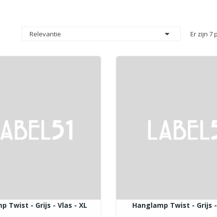

Relevantie
Er zijn 7
 Twist - Grijs - Vlas - XL
Hanglamp Twist - Grijs - 