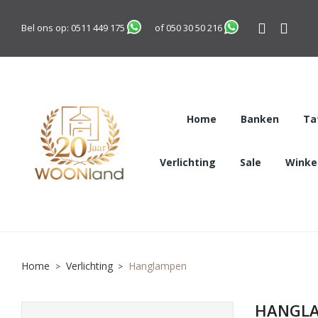
Bel ons op:
0511 449 175
of
050 30 50 216
Home
Banken
Ta
Verlichting
Sale
Winkel
Home
Verlichting
Hanglampen
HANGL