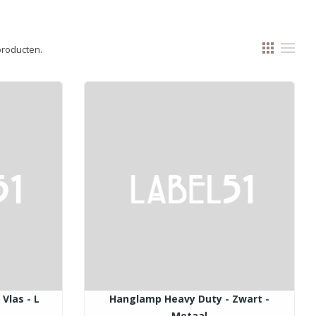
 producten.
Vlas - L
Hanglamp Heavy Duty - Zwart -
Metaal