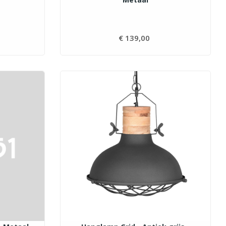
s
€ 139,00
Prijs