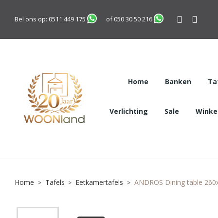
Bel ons op:
0511 449 175
of
050 30 50 216
Home
Banken
Ta
Verlichting
Sale
Winkel
Home
Tafels
Eetkamertafels
ANDROS Dining table 260