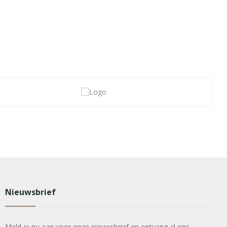
Nieuwsbrief
Meld je nu aan voor onze nieuwsbrief en ontvang al ons