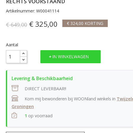
RECHTS VOORSTAAND
Artikelnummer: W00041114
€ 325,00
€ 324,00 KORTING
€ 649,00
Aantal
IN WINKELWAGEN
DIRECT LEVERBAAR!!
Kom mij bewonderen bij WOONland winkels in
Twijzel
Groningen
1
op voorraad