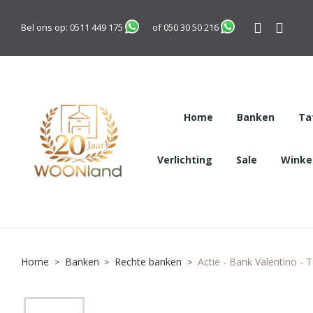
Bel ons op:
0511 449 175
of
050 30 50 216
Home
Banken
Ta
Verlichting
Sale
Winkel
Home
Banken
Rechte banken
Actie - Bank Valentino 