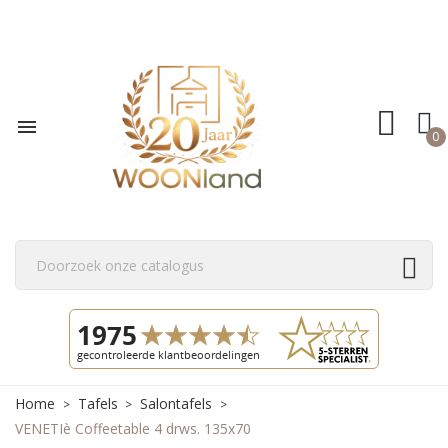

0
Home
Tafels
Salontafels
VENETIè Coffeetable 4 drws. 135x70