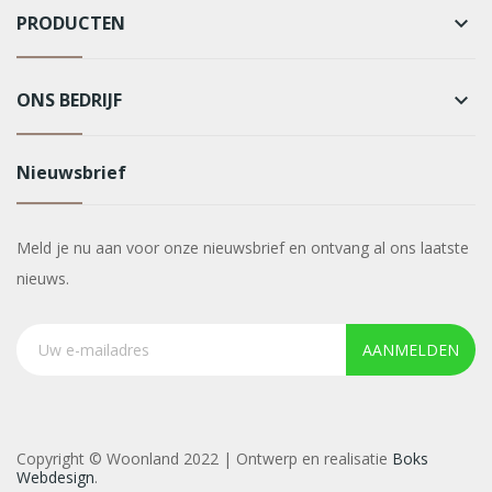
PRODUCTEN
keyboard_arrow_down
ONS BEDRIJF
keyboard_arrow_down
Nieuwsbrief
Meld je nu aan voor onze nieuwsbrief en ontvang al ons laatste
nieuws.
AANMELDEN
Copyright © Woonland 2022 | Ontwerp en realisatie
Boks
Webdesign
.