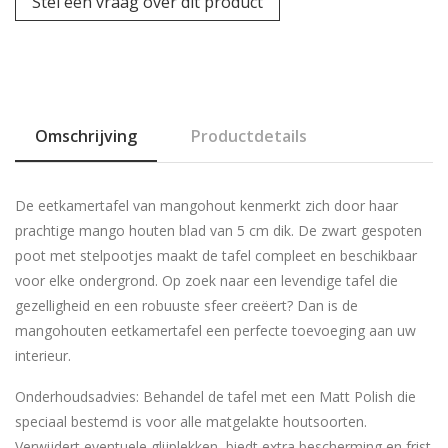
Stel een vraag over dit product
Omschrijving
Productdetails
De eetkamertafel van mangohout kenmerkt zich door haar
prachtige mango houten blad van 5 cm dik. De zwart gespoten
poot met stelpootjes maakt de tafel compleet en beschikbaar
voor elke ondergrond. Op zoek naar een levendige tafel die
gezelligheid en een robuuste sfeer creëert? Dan is de
mangohouten eetkamertafel een perfecte toevoeging aan uw
interieur.
Onderhoudsadvies: Behandel de tafel met een Matt Polish die
speciaal bestemd is voor alle matgelakte houtsoorten.
Verwijdert eventuele glijplekken, biedt extra bescherming en frist