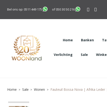
Bel ons op:
0511 449 175
of
050 30 50 216
Home
Banken
Ta
Verlichting
Sale
Winkel
Home
Sale
Wonen
Fauteuil Bossa Nova | Afrika Leder 