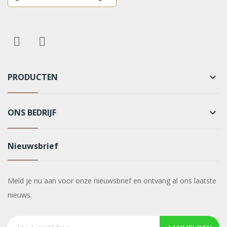
PRODUCTEN
keyboard_arrow_down
ONS BEDRIJF
keyboard_arrow_down
Nieuwsbrief
Meld je nu aan voor onze nieuwsbrief en ontvang al ons laatste
nieuws.