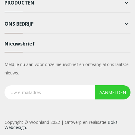
PRODUCTEN
keyboard_arrow_down
ONS BEDRIJF
keyboard_arrow_down
Nieuwsbrief
Meld je nu aan voor onze nieuwsbrief en ontvang al ons laatste
nieuws.
AANMELDEN
Copyright © Woonland 2022 | Ontwerp en realisatie
Boks
Webdesign
.