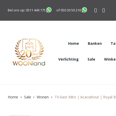
Bel ons op:
0511 449 175
of
050 30 50 216
Home
Banken
Ta
Verlichting
Sale
Winkel
Home
Sale
Wonen
TV-kast Mito | Acaciahout | Royal 