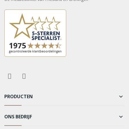
PRODUCTEN
keyboard_arrow_down
ONS BEDRIJF
keyboard_arrow_down