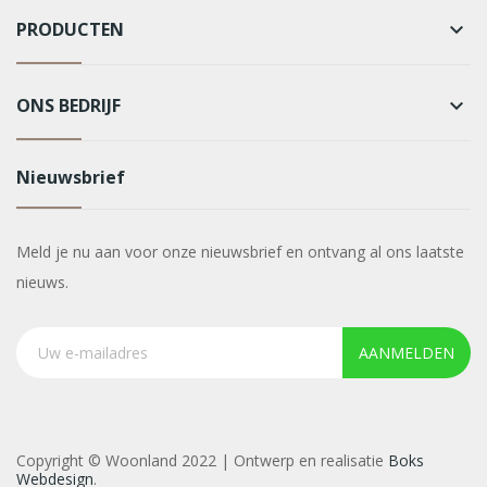
PRODUCTEN
keyboard_arrow_down
ONS BEDRIJF
keyboard_arrow_down
Nieuwsbrief
Meld je nu aan voor onze nieuwsbrief en ontvang al ons laatste
nieuws.
AANMELDEN
Copyright © Woonland 2022 | Ontwerp en realisatie
Boks
Webdesign
.