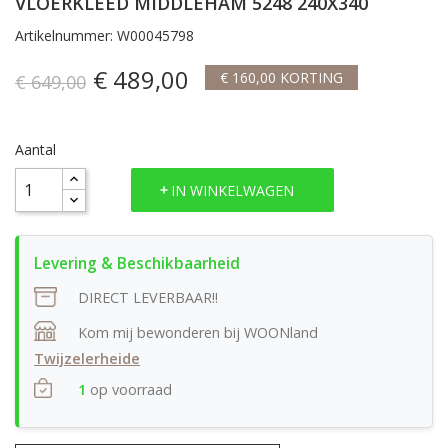
VLOERKLEED MIDDLEHAM 5248 240X340
Artikelnummer: W00045798
€ 489,00
€ 160,00 KORTING
€ 649,00
Aantal
IN WINKELWAGEN
DIRECT LEVERBAAR!!
Kom mij bewonderen bij WOONland
Twijzelerheide
1
op voorraad