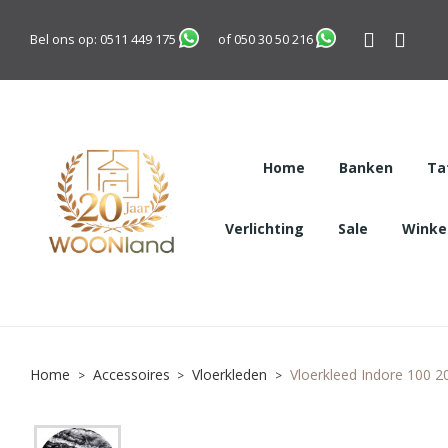
Bel ons op:
0511 449 175
of
050 30 50 216
Home
Banken
Ta
Verlichting
Sale
Winkel
Home
Accessoires
Vloerkleden
Vloerkleed Indore 100 2