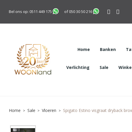
Bel ons op:
0511 449 175
of
050 30 50 216
Home
Banken
Ta
Verlichting
Sale
Winkel
Home
Sale
Vloeren
Spigato Estino visgraat dryback bro