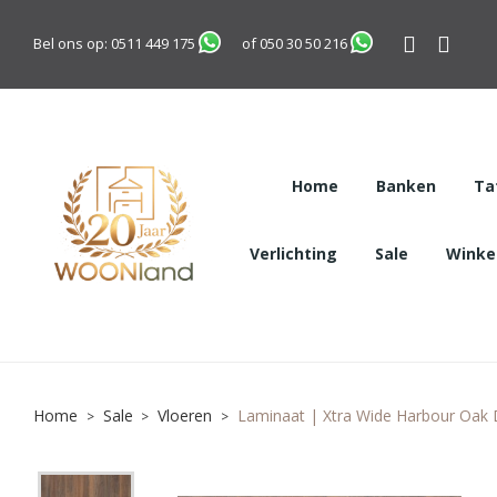
Bel ons op:
0511 449 175
of
050 30 50 216
Home
Banken
Ta
Verlichting
Sale
Winkel
Home
Sale
Vloeren
Laminaat | Xtra Wide Harbour Oak 