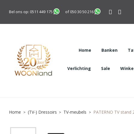
Bel ons op:
0511 449 175
of
050 30 50 216
Home
Banken
Ta
Verlichting
Sale
Winkel
Home
(TV-) Dressoirs
TV-meubels
PATERNO TV stand 2