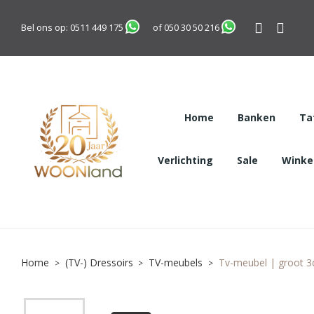
Bel ons op:
0511 449 175
of
050 30 50 216
Home
Banken
Ta
Verlichting
Sale
Winkel
Home
(TV-) Dressoirs
TV-meubels
Tv-meubel | groot 3