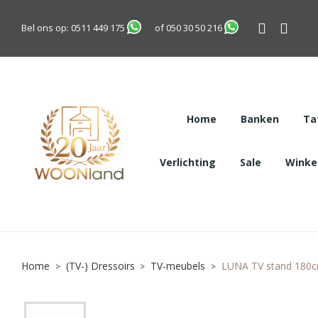
Bel ons op:
0511 449 175
of
050 30 50 216
Home
Banken
Ta
Verlichting
Sale
Winkel
Home
(TV-) Dressoirs
TV-meubels
LUNA TV stand 180cm