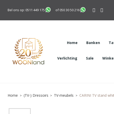
Bel ons op:
0511 449 175
of
050 30 50 216
Home
Banken
Ta
Verlichting
Sale
Winkel
Home
(TV-) Dressoirs
TV-meubels
CARINI TV stand whit