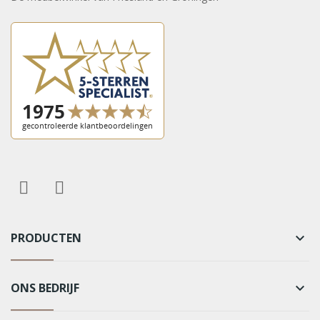
PRODUCTEN
keyboard_arrow_down
ONS BEDRIJF
keyboard_arrow_down