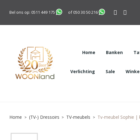
Bel ons op:
0511 449 175
of
050 30 50 216
Home
Banken
Ta
Verlichting
Sale
Winkel
Home
(TV-) Dressoirs
TV-meubels
Tv-meubel Sophie | 