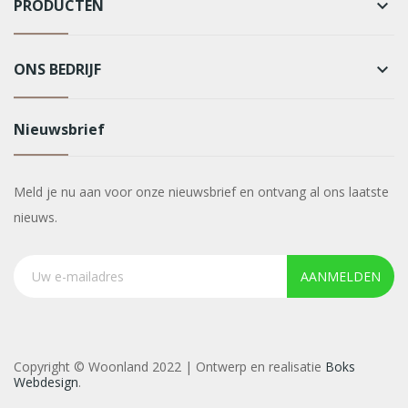
PRODUCTEN
keyboard_arrow_down
ONS BEDRIJF
keyboard_arrow_down
Nieuwsbrief
Meld je nu aan voor onze nieuwsbrief en ontvang al ons laatste
nieuws.
AANMELDEN
Copyright © Woonland 2022 | Ontwerp en realisatie
Boks
Webdesign
.