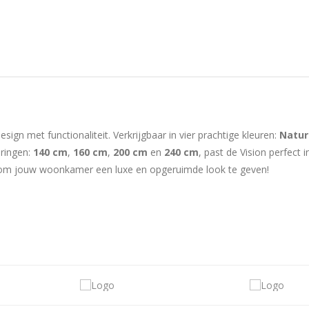
gn met functionaliteit. Verkrijgbaar in vier prachtige kleuren:
Natur
eringen:
140 cm
,
160 cm
,
200 cm
en
240 cm
, past de Vision perfect
al om jouw woonkamer een luxe en opgeruimde look te geven!