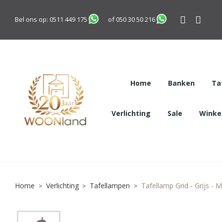
Bel ons op:
0511 449 175
of
050 30 50 216
Home
Banken
Ta
Verlichting
Sale
Winkel
Home
Verlichting
Tafellampen
Tafellamp Grid - Grijs - 