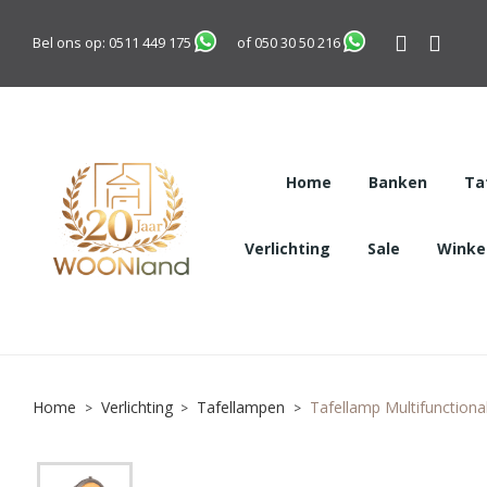
Bel ons op:
0511 449 175
of
050 30 50 216
Home
Banken
Ta
Verlichting
Sale
Winkel
Home
Verlichting
Tafellampen
Tafellamp Multifunctional