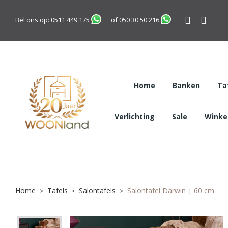
Bel ons op:
0511 449 175
of
050 30 50 216
Home
Banken
Ta
Verlichting
Sale
Winkel
Home
Tafels
Salontafels
Salontafel Darwin | 60 cm