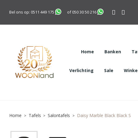
Bel ons op:
0511 449 175
of
050 30 50 216
Home
Banken
Ta
Verlichting
Sale
Winkel
Home
Tafels
Salontafels
Daisy Marble Black Black S