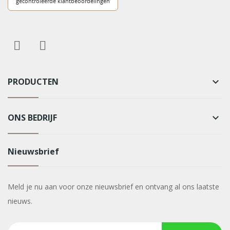
PRODUCTEN
keyboard_arrow_down
ONS BEDRIJF
keyboard_arrow_down
Nieuwsbrief
Meld je nu aan voor onze nieuwsbrief en ontvang al ons laatste
nieuws.