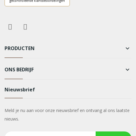
PRODUCTEN
keyboard_arrow_down
ONS BEDRIJF
keyboard_arrow_down
Nieuwsbrief
Meld je nu aan voor onze nieuwsbrief en ontvang al ons laatste
nieuws.