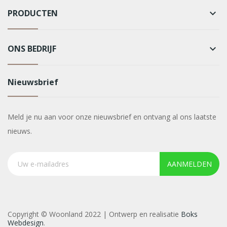
PRODUCTEN
keyboard_arrow_down
ONS BEDRIJF
keyboard_arrow_down
Nieuwsbrief
Meld je nu aan voor onze nieuwsbrief en ontvang al ons laatste
nieuws.
AANMELDEN
Copyright © Woonland 2022 | Ontwerp en realisatie
Boks
Webdesign
.