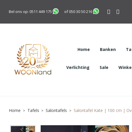
Bel ons op:
0511 449 175
of
050 30 50 216
Home
Banken
Ta
Verlichting
Sale
Winkel
Home
Tafels
Salontafels
Salontafel Kate | 100 cm | Ov