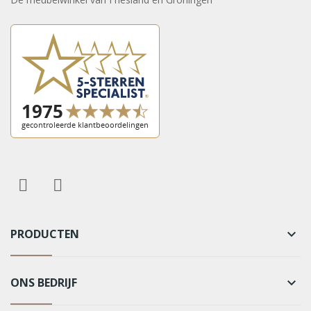
PRODUCTEN
keyboard_arrow_down
ONS BEDRIJF
keyboard_arrow_down