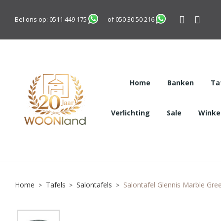
Bel ons op:
0511 449 175
of
050 30 50 216
Home
Banken
Ta
Verlichting
Sale
Winkel
Home
Tafels
Salontafels
Salontafel Glennis Marble Gre