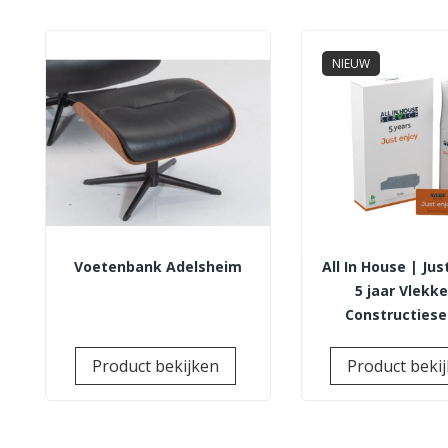
NIEUW
Voetenbank Adelsheim
All In House | Jus
5 jaar Vlekk
Constructiese
Prijs
Product bekijken
Product beki