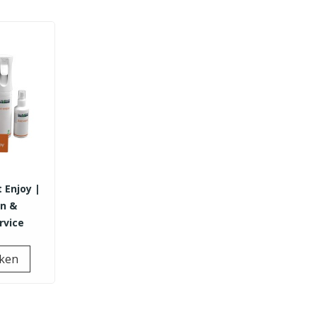
t Enjoy |
en &
rvice
Prijs
jken