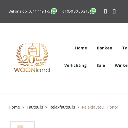
Bel ons op:
0511 449 175
of
050 30 50 216
Home
Banken
Ta
Verlichting
Sale
Winkel
Home
Fauteuils
Relaxfauteuils
Relaxfauteuil Honor