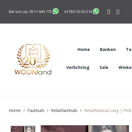
Bel ons op:
0511 449 175
of
050 30 50 216
Home
Banken
Ta
Verlichting
Sale
Winkel
Home
Fauteuils
Relaxfauteuils
Relaxfauteuil Lazy | Pink