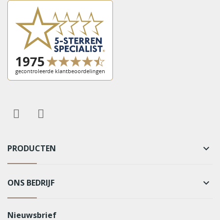
PRODUCTEN
keyboard_arrow_down
ONS BEDRIJF
keyboard_arrow_down
Nieuwsbrief