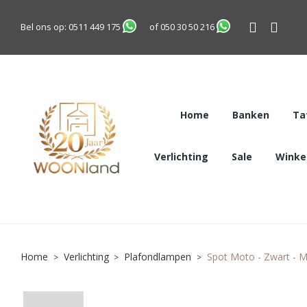
Bel ons op:
0511 449 175
of
050 30 50 216
Home
Banken
Ta
Verlichting
Sale
Winkel
Home
Verlichting
Plafondlampen
Spot Moto - Zwart - Me