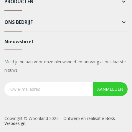
PRODUCTEN
keyboard_arrow_down
ONS BEDRIJF
keyboard_arrow_down
Nieuwsbrief
Meld je nu aan voor onze nieuwsbrief en ontvang al ons laatste
nieuws.
AANMELDEN
Copyright © Woonland 2022 | Ontwerp en realisatie
Boks
Webdesign
.