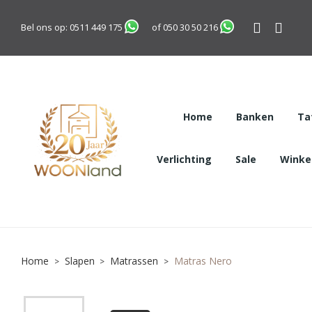
Bel ons op:
0511 449 175
of
050 30 50 216
Home
Banken
Ta
Verlichting
Sale
Winkel
Home
Slapen
Matrassen
Matras Nero