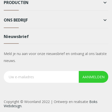
PRODUCTEN
keyboard_arrow_down
ONS BEDRIJF
keyboard_arrow_down
Nieuwsbrief
Meld je nu aan voor onze nieuwsbrief en ontvang al ons laatste
nieuws.
AANMELDEN
Copyright © Woonland 2022 | Ontwerp en realisatie
Boks
Webdesign
.