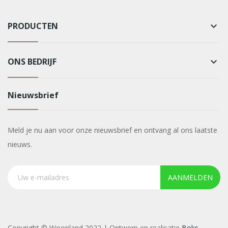
PRODUCTEN
keyboard_arrow_down
ONS BEDRIJF
keyboard_arrow_down
Nieuwsbrief
Meld je nu aan voor onze nieuwsbrief en ontvang al ons laatste
nieuws.
AANMELDEN
Copyright © Woonland 2022 | Ontwerp en realisatie
Boks