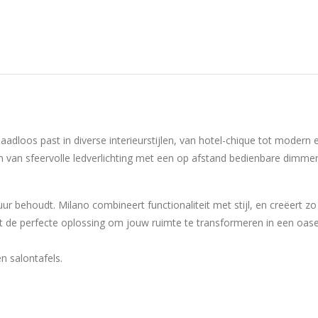
adloos past in diverse interieurstijlen, van hotel-chique tot modern e
ien van sfeervolle ledverlichting met een op afstand bedienbare dimm
ur behoudt. Milano combineert functionaliteit met stijl, en creëert zo 
iedt de perfecte oplossing om jouw ruimte te transformeren in een oa
en salontafels.