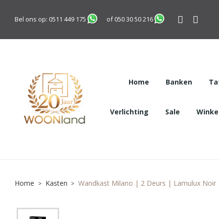
Bel ons op:
0511 449 175
of
050 30 50 216
Home
Banken
Ta
Verlichting
Sale
Winkel
Home
Kasten
Wandkast Milano | 2 Deurs | Lamulux Noir