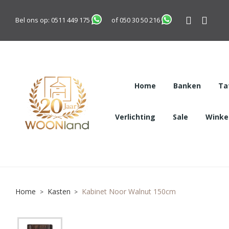
Bel ons op:
0511 449 175
of
050 30 50 216
Home
Banken
Ta
Verlichting
Sale
Winkel
Home
Kasten
Kabinet Noor Walnut 150cm