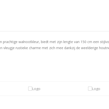
achtige walnootkleur, biedt met zijn lengte van 150 cm een stijlvoll
en vleugje rustieke charme met zich mee dankzij de weelderige houtn